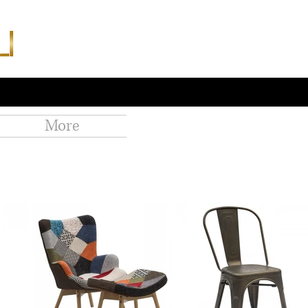
376
MAPS
More